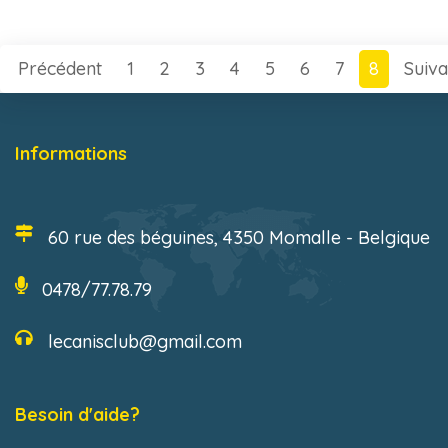
Précédent
1
2
3
4
5
6
7
8
Suiva
(current)
Informations
60 rue des béguines, 4350 Momalle - Belgique
0478/77.78.79
lecanisclub@gmail.com
Besoin d'aide?